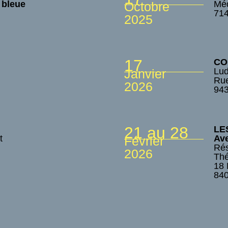
 bleue
Méd
Octobre
71
2025
17
CO
Lud
Janvier
Rue
2026
94
21 au 28
LE
t
Ave
Février
Rés
2026
Thé
18 
84