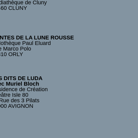
iathèque de Cluny
460 CLUNY
NTES DE LA LUNE ROUSSE
othèque Paul Eluard
 Marco Polo
310 ORLY
S DITS DE LUDA
c Muriel Bloch
idence de Création
âtre Isle 80
Rue des 3 Pilats
000 AVIGNON