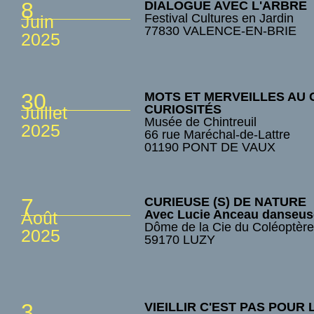
8
DIALOGUE AVEC L'ARBRE
Festival Cultures en Jardin
Juin
77830 VALENCE-EN-BRIE
2025
30
MOTS ET MERVEILLES AU 
CURIOSITÉS
Juillet
Musée de Chintreuil
2025
66 rue Maréchal-de-Lattre
01190 PONT DE VAUX
7
CURIEUSE (S) DE NATURE
Avec Lucie Anceau danseus
Août
Dôme de la Cie du Coléoptèr
2025
59170 LUZY
3
VIEILLIR C'EST PAS POUR