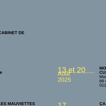
CABINET DE
13 et 20
MO
e
CU
Août
e
Mus
2025
66 
01
17
 LES MAUVIETTES
ÇA